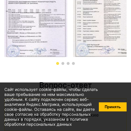
Вопрос-ответ
Сайт использует cookie-файлы, чтобы сделать
ваше пребывание на нем максимально
удобным. К cайту подключен сервис веб-
аналитики Яндекс.Метрика, использующий
Принять
cookie-файлы
. Оставаясь на сайте, вы даете
свое
согласие на обработку персональных
Ремонт трансмиссии BMW - какие
гарантии предоставляются?
данных
в порядке, указанном в
политике
обработки персональных данных