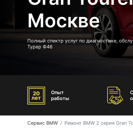
Москве
Полный спектр услуг по диагностике, обсл
Турер Ф46
Опыт
работы
о
Сервис BMW
Ремонт BMW 2 серия Gran To