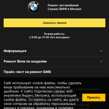
Ремонт автомобилей
Сервис BMW в Москве
Заказать звонок
Режим работы:
с 9:00 до 21:00
без выходных
Информация
Ремонт Bmw по моделям
Прайс-лист на ремонт БМВ
Сайт использует cookie-файлы, чтобы сделать
ваше пребывание на нем максимально
© 2010-2026
Сервис BMW в Москве – ремонт и обслуживание
удобным. К cайту подключен сервис веб-
автомобилей
аналитики Яндекс.Метрика, использующий
Принять
Использование товарного знака и логотипов бренда происходит
cookie-файлы
. Оставаясь на сайте, вы даете
исключительно в информационных целях не является нарушением и
свое
согласие на обработку персональных
не требует получения согласия правообладателя.
данных
в порядке, указанном в
политике
Защита данных и политика конфиденциальности.