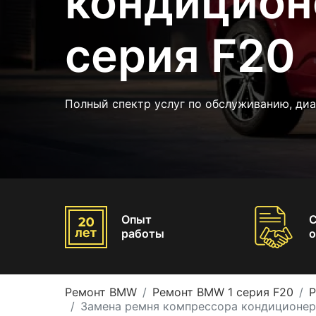
кондицион
серия F20
Полный спектр услуг по обслуживанию, ди
Опыт
работы
о
Ремонт BMW
Ремонт BMW 1 серия F20
Р
Замена ремня компрессора кондиционер