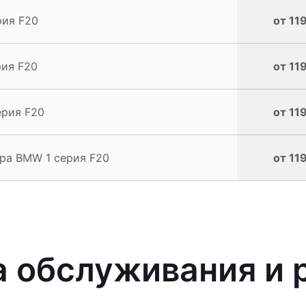
рия F20
от 11
рия F20
от 11
ерия F20
от 11
ра BMW 1 серия F20
от 11
 обслуживания и