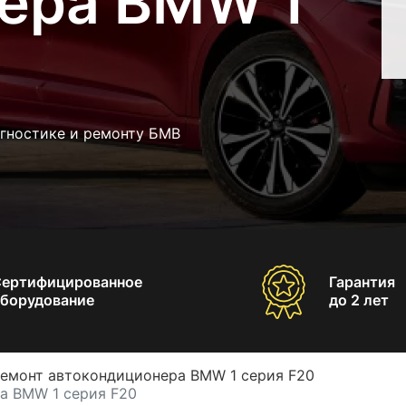
ера BMW 1
агностике и ремонту БМВ
Сертифицированное
Гарантия
борудование
до 2 лет
емонт автокондиционера BMW 1 серия F20
а BMW 1 серия F20