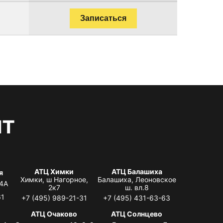
Записаться
нт
АТЦ Химки
АТЦ Балашиха
я
Химки, ш Нагорное,
Балашиха, Леоновское
 4А
2к7
ш. вл.8
61
+7 (495) 989-21-31
+7 (495) 431-63-63
я
АТЦ Очаково
АТЦ Солнцево