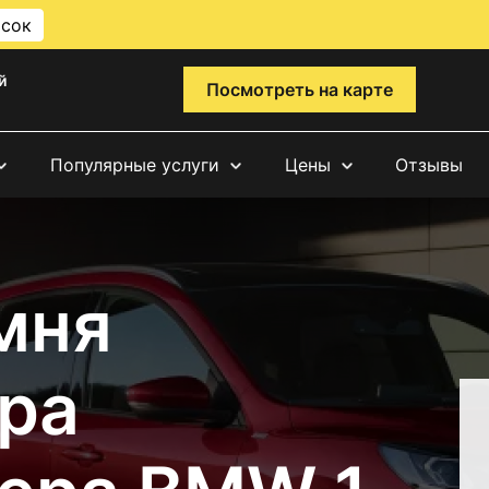
исок
й
Посмотреть на карте
Популярные услуги
Цены
Отзывы
мня
ра