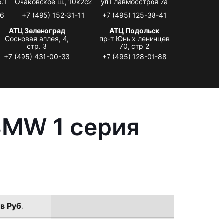
.1
Очаковское ш., 10к2с2
ул.Главмосстроя 7а
06
+7 (495) 152-31-11
+7 (495) 125-38-41
АТЦ Зеленоград
АТЦ Подольск
Сосновая аллея, 4,
пр-т Юных ленинцев
стр. 3
70, стр 2
+7 (495) 431-00-33
+7 (495) 128-01-88
BMW 1 серия
в Руб.