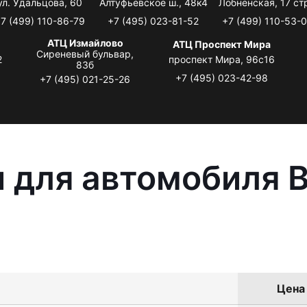
ул. Удальцова, 60
Алтуфьевское ш., 48к4
Лобненская, 17 стр
7 (499) 110-86-79
+7 (495) 023-81-52
+7 (499) 110-53-
АТЦ Измайлово
АТЦ Проспект Мира
Сиреневый бульвар,
2
проспект Мира, 96с16
83б
+7 (495) 023-42-98
+7 (495) 021-25-26
 для автомобиля 
Цена 