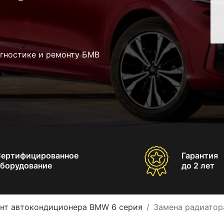
агностике и ремонту БМВ
Сертифицированное
Гарантия
борудование
до 2 лет
нт автокондиционера BMW 6 серия
Замена радиатор