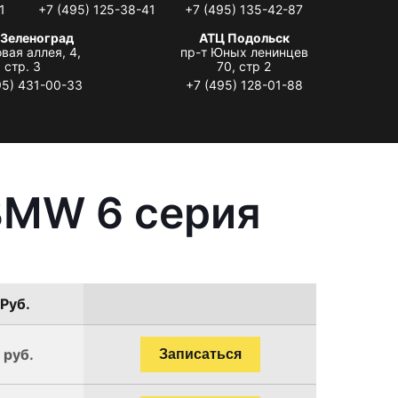
1
+7 (495) 125-38-41
+7 (495) 135-42-87
 Зеленоград
АТЦ Подольск
вая аллея, 4,
пр-т Юных ленинцев
стр. 3
70, стр 2
95) 431-00-33
+7 (495) 128-01-88
BMW 6 серия
 Руб.
 руб.
Записаться