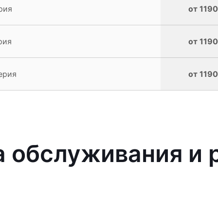
рия
от 1190
рия
от 1190
ерия
от 1190
 обслуживания и