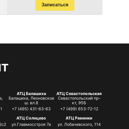
Записаться
нт
АТЦ Балашиха
АТЦ Севастопольская
е,
Балашиха, Леоновское
Севастопольский пр-
ш. вл.8
кт, 95Б
31
+7 (495) 431-63-63
+7 (499) 653-72-12
АТЦ Солнцево
АТЦ Раменки
2с2
ул.Главмосстроя 7а
ул. Лобачевского, 114