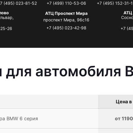
7 (495) 023-81-52
+7 (499) 110-53-06
+7 (495) 152-31-1
лово
АТЦ
АТЦ Проспект Мира
львар,
Сосно
проспект Мира, 96с16
+7 (495) 023-42-98
-25-26
+7 (4
ы для автомобиля 
Цена в
ра BMW 6 серия
от 1190