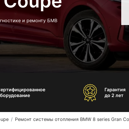
n Coupe
агностике и ремонту БМВ
Сертифицированное
Гарантия
борудование
до 2 лет
oupe
Ремонт системы отопления BMW 8 series Gran C