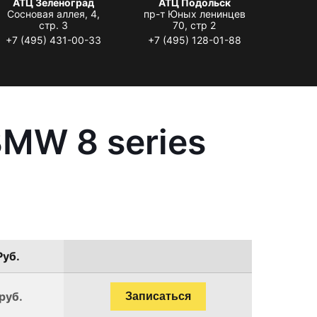
АТЦ Зеленоград
АТЦ Подольск
Сосновая аллея, 4,
пр-т Юных ленинцев
стр. 3
70, стр 2
+7 (495) 431-00-33
+7 (495) 128-01-88
MW 8 series
Руб.
руб.
Записаться