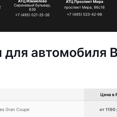
АТЦ Измайлово
АТЦ Проспект Мира
Сиреневый бульвар,
2
проспект Мира, 96с16
83б
+7 (495) 023-42-98
+7 (495) 021-25-26
 для автомобиля B
Цена в 
es Gran Coupe
от 1190 