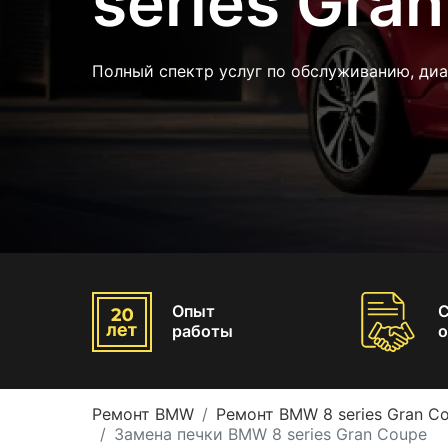
series Gra
Полный спектр услуг по обслуживанию, ди
Опыт
работы
о
Ремонт BMW
Ремонт BMW 8 series Gran C
Замена печки BMW 8 series Gran Coupe