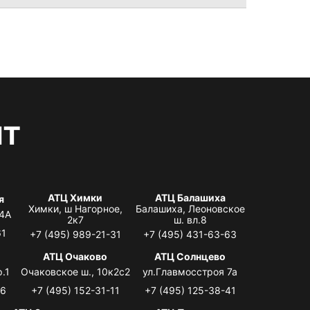
нт
АТЦ Химки
АТЦ Балашиха
я
Химки, ш Нагорное,
Балашиха, Леоновское
 4А
2к7
ш. вл.8
61
+7 (495) 989-21-31
+7 (495) 431-63-63
я
АТЦ Очаково
АТЦ Солнцево
.1
Очаковское ш., 10к2с2
ул.Главмосстроя 7а
06
+7 (495) 152-31-11
+7 (495) 125-38-41