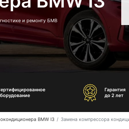
ера BMW I3
агностике и ремонту БМВ
Сертифицированное
Гарантия
борудование
до 2 лет
токондиционера BMW I3
Замена компрессора кондиц