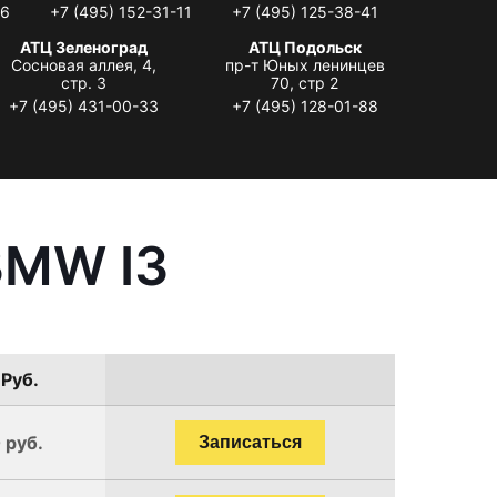
06
+7 (495) 152-31-11
+7 (495) 125-38-41
АТЦ Зеленоград
АТЦ Подольск
Сосновая аллея, 4,
пр-т Юных ленинцев
стр. 3
70, стр 2
+7 (495) 431-00-33
+7 (495) 128-01-88
BMW I3
 Руб.
 руб.
Записаться