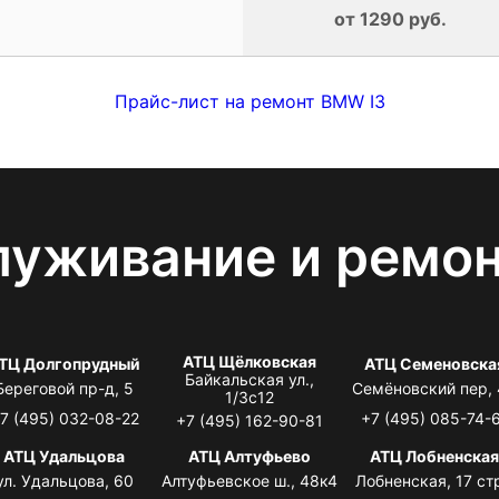
от 1290 руб.
Прайс-лист на ремонт BMW I3
луживание и ремо
АТЦ Щёлковская
ТЦ Долгопрудный
АТЦ Семеновска
Байкальская ул.,
Береговой пр-д, 5
Семёновский пер,
1/3с12
7 (495) 032-08-22
+7 (495) 085-74-
+7 (495) 162-90-81
АТЦ Удальцова
АТЦ Алтуфьево
АТЦ Лобненска
ул. Удальцова, 60
Алтуфьевское ш., 48к4
Лобненская, 17 стр