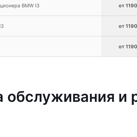
ционера BMW I3
от 1190
I3
от 1190
от 1190
 обслуживания и