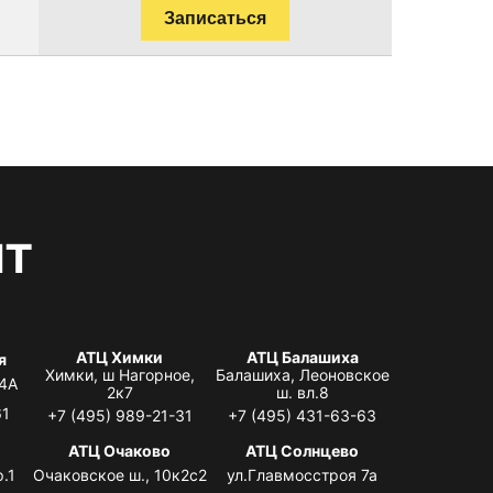
Записаться
нт
АТЦ Химки
АТЦ Балашиха
я
Химки, ш Нагорное,
Балашиха, Леоновское
 4А
2к7
ш. вл.8
61
+7 (495) 989-21-31
+7 (495) 431-63-63
я
АТЦ Очаково
АТЦ Солнцево
.1
Очаковское ш., 10к2с2
ул.Главмосстроя 7а