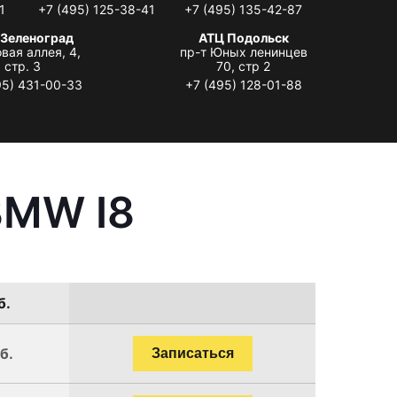
1
+7 (495) 125-38-41
+7 (495) 135-42-87
 Зеленоград
АТЦ Подольск
вая аллея, 4,
пр-т Юных ленинцев
стр. 3
70, стр 2
95) 431-00-33
+7 (495) 128-01-88
BMW I8
б.
б.
Записаться