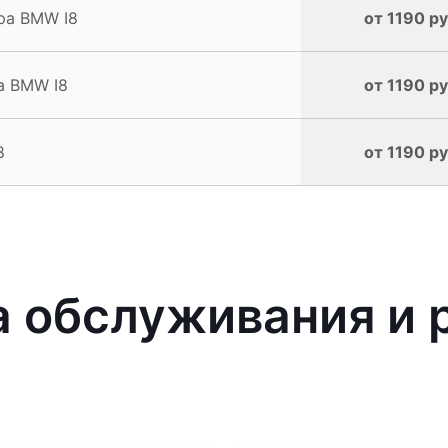
ра BMW I8
от 1190 ру
а BMW I8
от 1190 ру
8
от 1190 ру
 обслуживания и