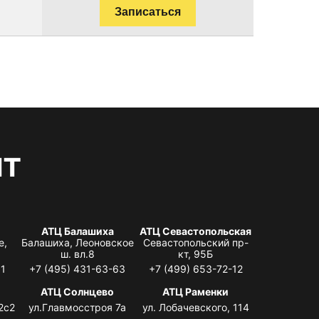
Записаться
нт
АТЦ Балашиха
АТЦ Севастопольская
е,
Балашиха, Леоновское
Севастопольский пр-
ш. вл.8
кт, 95Б
31
+7 (495) 431-63-63
+7 (499) 653-72-12
АТЦ Солнцево
АТЦ Раменки
2с2
ул.Главмосстроя 7а
ул. Лобачевского, 114