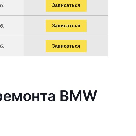
б.
Записаться
б.
Записаться
б.
Записаться
 ремонта BMW