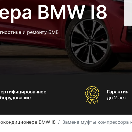
ера BMW I8
агностике и ремонту БМВ
Сертифицированное
Гарантия
борудование
до 2 лет
токондиционера BMW I8
Замена муфты компрессора 