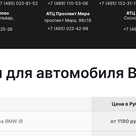
7 (495) 023-81-52
+7 (499) 110-53-06
+7 (495) 152-31-1
лово
АТЦ
АТЦ Проспект Мира
львар,
Сосно
проспект Мира, 96с16
+7 (495) 023-42-98
-25-26
+7 (4
 для автомобиля 
Цена в Ру
ра BMW I8
от 1190 ру