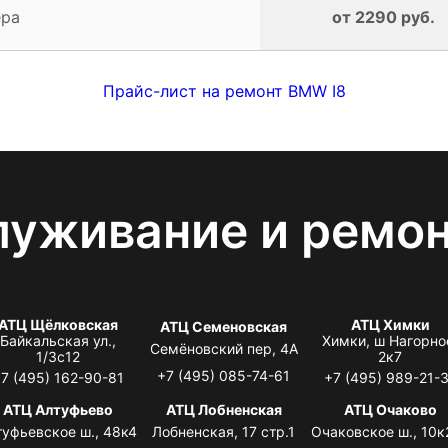
ера
от 2290 руб.
Прайс-лист на ремонт BMW I8
луживание и ремо
АТЦ Щёлковская
АТЦ Химки
АТЦ Семеновская
Байкальская ул.,
Химки, ш Нагорно
Семёновский пер, 4А
1/3с12
2к7
+7 (495) 085-74-61
7 (495) 162-90-81
+7 (495) 989-21-
АТЦ Алтуфьево
АТЦ Лобненская
АТЦ Очаково
туфьевское ш., 48к4
Лобненская, 17 стр.1
Очаковское ш., 10к