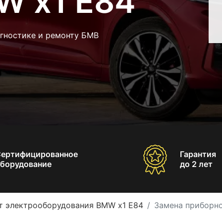
W x1 E84
агностике и ремонту БМВ
Сертифицированное
Гарантия
борудование
до 2 лет
т электрооборудования BMW x1 E84
Замена приборно