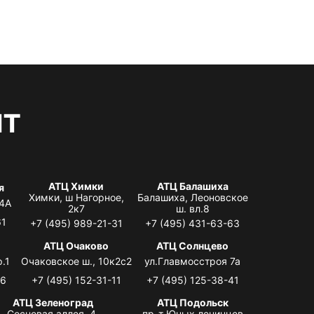
нт
АТЦ Химки
АТЦ Балашиха
я
Химки, ш Нагорное,
Балашиха, Леоновское
 4А
2к7
ш. вл.8
61
+7 (495) 989-21-31
+7 (495) 431-63-63
я
АТЦ Очаково
АТЦ Солнцево
.1
Очаковское ш., 10к2с2
ул.Главмосстроя 7а
06
+7 (495) 152-31-11
+7 (495) 125-38-41
АТЦ Зеленоград
АТЦ Подольск
Сосновая аллея, 4,
пр-т Юных ленинцев