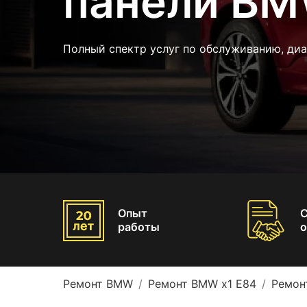
панели BM
Полный спектр услуг по обслуживанию, ди
Опыт
работы
о
Ремонт BMW
Ремонт BMW x1 E84
Ремон