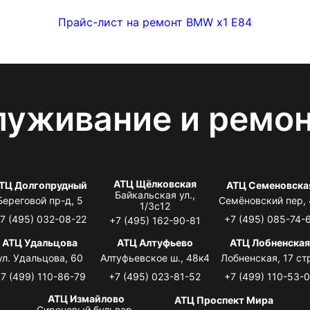
Прайс-лист на ремонт BMW x1 E84
луживание и ремо
АТЦ Щёлковская
ТЦ Долгопрудный
АТЦ Семеновска
Байкальская ул.,
Береговой пр-д, 5
Семёновский пер,
1/3с12
7 (495) 032-08-22
+7 (495) 085-74-
+7 (495) 162-90-81
АТЦ Удальцова
АТЦ Алтуфьево
АТЦ Лобненска
ул. Удальцова, 60
Алтуфьевское ш., 48к4
Лобненская, 17 стр
7 (499) 110-86-79
+7 (495) 023-81-52
+7 (499) 110-53-
АТЦ Измайлово
АТЦ Проспект Мира
Сиреневый бульвар,