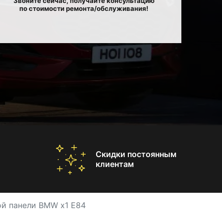
Звоните сейчас, получайте консультацию
по стоимости ремонта/обслуживания!
Скидки постоянным
клиентам
й панели BMW x1 E84