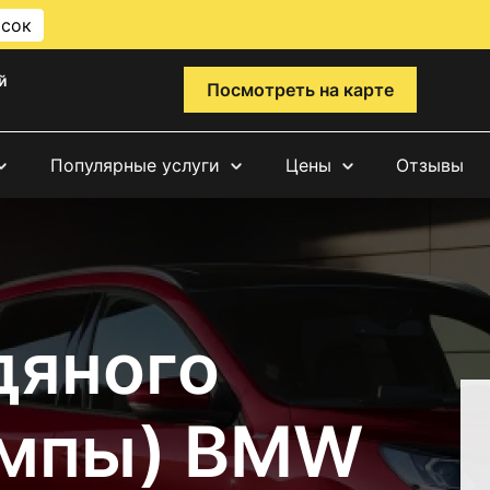
исок
й
Посмотреть на карте
Популярные услуги
Цены
Отзывы
дяного
омпы) BMW