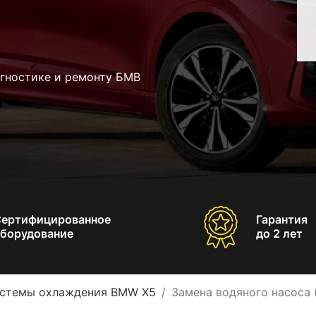
агностике и ремонту БМВ
Сертифицированное
Гарантия
борудование
до 2 лет
истемы охлаждения BMW X5
Замена водяного насоса