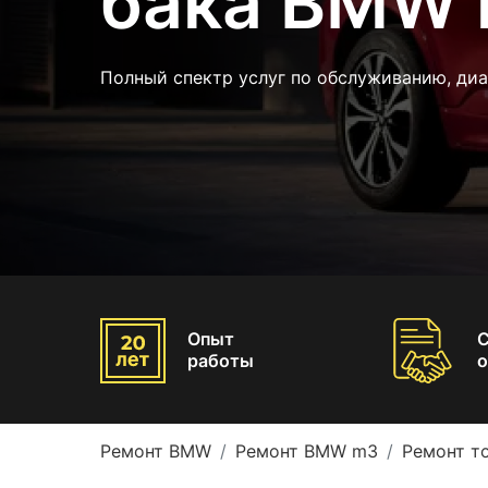
бака BMW
Полный спектр услуг по обслуживанию, ди
Опыт
работы
о
Ремонт BMW
Ремонт BMW m3
Ремонт т