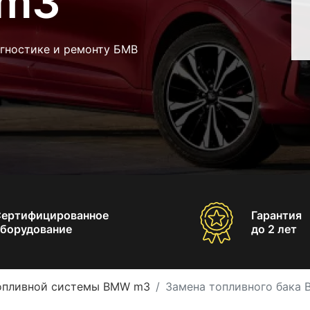
 m3
агностике и ремонту БМВ
Сертифицированное
Гарантия
борудование
до 2 лет
опливной системы BMW m3
Замена топливного бака