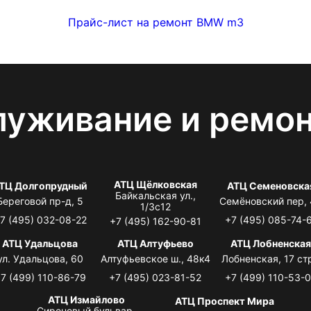
Прайс-лист на ремонт BMW m3
луживание и ремо
АТЦ Щёлковская
ТЦ Долгопрудный
АТЦ Семеновска
Байкальская ул.,
Береговой пр-д, 5
Семёновский пер,
1/3с12
7 (495) 032-08-22
+7 (495) 085-74-
+7 (495) 162-90-81
АТЦ Удальцова
АТЦ Алтуфьево
АТЦ Лобненска
ул. Удальцова, 60
Алтуфьевское ш., 48к4
Лобненская, 17 стр
7 (499) 110-86-79
+7 (495) 023-81-52
+7 (499) 110-53-
АТЦ Измайлово
АТЦ Проспект Мира
Сиреневый бульвар,