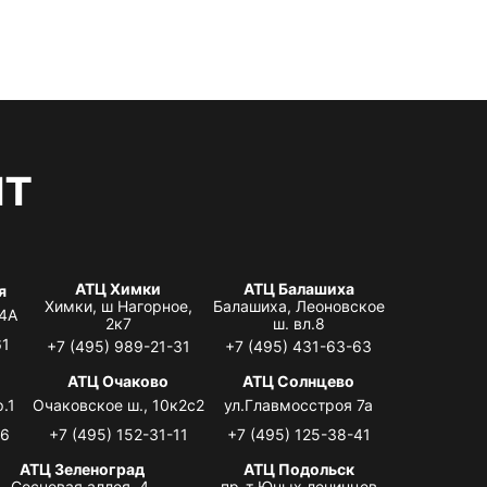
нт
АТЦ Химки
АТЦ Балашиха
я
Химки, ш Нагорное,
Балашиха, Леоновское
 4А
2к7
ш. вл.8
61
+7 (495) 989-21-31
+7 (495) 431-63-63
я
АТЦ Очаково
АТЦ Солнцево
.1
Очаковское ш., 10к2с2
ул.Главмосстроя 7а
06
+7 (495) 152-31-11
+7 (495) 125-38-41
АТЦ Зеленоград
АТЦ Подольск
Сосновая аллея, 4,
пр-т Юных ленинцев