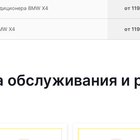
ндиционера BMW X4
от 119
BMW X4
от 119
 обслуживания и