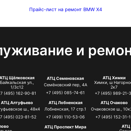
Прайс-лист на ремонт BMW X4
луживание и ремо
АТЦ Щёлковская
АТЦ Химки
АТЦ Семеновская
Байкальская ул.,
Химки, ш Нагорно
Семёновский пер, 4А
1/3с12
2к7
+7 (495) 085-74-61
7 (495) 162-90-81
+7 (495) 989-21-
АТЦ Алтуфьево
АТЦ Лобненская
АТЦ Очаково
туфьевское ш., 48к4
Лобненская, 17 стр.1
Очаковское ш., 10к
7 (495) 023-81-52
+7 (499) 110-53-06
+7 (495) 152-31-1
лово
АТЦ
АТЦ Проспект Мира
львар,
Сосно