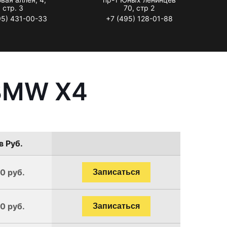
стр. 3
70, стр 2
95) 431-00-33
+7 (495) 128-01-88
 BMW X4
в Руб.
0 руб.
Записаться
0 руб.
Записаться