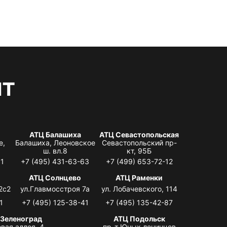
нт
АТЦ Балашиха
АТЦ Севастопольская
е,
Балашиха, Леоновское
Севастопольский пр-
ш. вл.8
кт, 95Б
31
+7 (495) 431-63-63
+7 (499) 653-72-12
АТЦ Солнцево
АТЦ Раменки
2с2
ул.Главмосстроя 7а
ул. Лобачевского, 114
1
+7 (495) 125-38-41
+7 (495) 135-42-87
 Зеленоград
АТЦ Подольск
вая аллея, 4,
пр-т Юных ленинцев