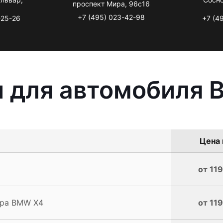
проспект Мира, 96с16
+7 (495) 023-42-98
-25-26
+7 (4
ы для автомобиля
Цена 
от 119
ера BMW X4
от 119