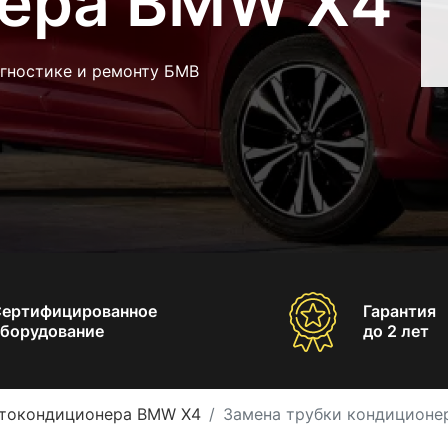
ера BMW X4
агностике и ремонту БМВ
Сертифицированное
Гарантия
борудование
до 2 лет
втокондиционера BMW X4
Замена трубки кондиционе