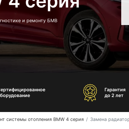
 4 серия
агностике и ремонту БМВ
Сертифицированное
Гарантия
борудование
до 2 лет
нт системы отопления BMW 4 серия
Замена радиато