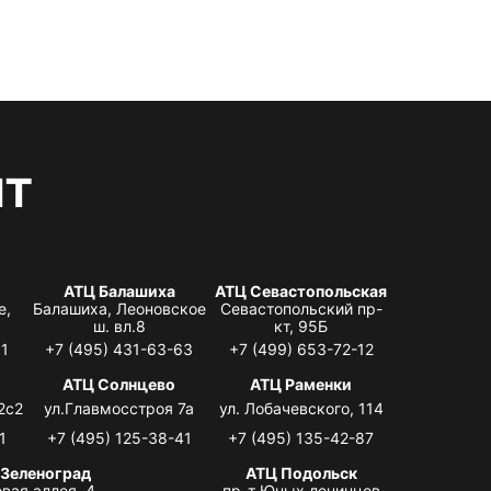
нт
АТЦ Балашиха
АТЦ Севастопольская
е,
Балашиха, Леоновское
Севастопольский пр-
ш. вл.8
кт, 95Б
31
+7 (495) 431-63-63
+7 (499) 653-72-12
АТЦ Солнцево
АТЦ Раменки
2с2
ул.Главмосстроя 7а
ул. Лобачевского, 114
1
+7 (495) 125-38-41
+7 (495) 135-42-87
 Зеленоград
АТЦ Подольск
вая аллея, 4,
пр-т Юных ленинцев