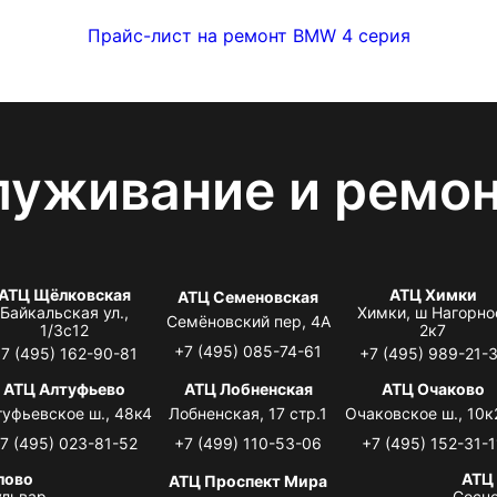
Прайс-лист на ремонт BMW 4 серия
луживание и ремо
АТЦ Щёлковская
АТЦ Химки
АТЦ Семеновская
Байкальская ул.,
Химки, ш Нагорно
Семёновский пер, 4А
1/3с12
2к7
+7 (495) 085-74-61
7 (495) 162-90-81
+7 (495) 989-21-
АТЦ Алтуфьево
АТЦ Лобненская
АТЦ Очаково
туфьевское ш., 48к4
Лобненская, 17 стр.1
Очаковское ш., 10к
7 (495) 023-81-52
+7 (499) 110-53-06
+7 (495) 152-31-1
лово
АТЦ
АТЦ Проспект Мира
львар,
Сосно