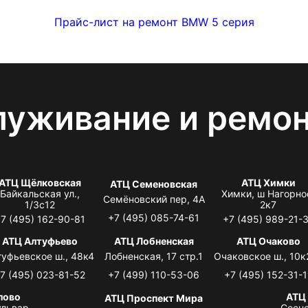
Прайс-лист на ремонт BMW 5 серия
луживание и ремо
АТЦ Щёлковская
АТЦ Химки
АТЦ Семеновская
Байкальская ул.,
Химки, ш Нагорно
Семёновский пер, 4А
1/3с12
2к7
+7 (495) 085-74-61
7 (495) 162-90-81
+7 (495) 989-21-
АТЦ Алтуфьево
АТЦ Лобненская
АТЦ Очаково
туфьевское ш., 48к4
Лобненская, 17 стр.1
Очаковское ш., 10к
7 (495) 023-81-52
+7 (499) 110-53-06
+7 (495) 152-31-1
лово
АТЦ
АТЦ Проспект Мира
львар,
Сосно