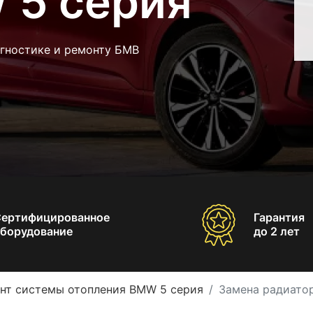
 5 серия
агностике и ремонту БМВ
Сертифицированное
Гарантия
борудование
до 2 лет
нт системы отопления BMW 5 серия
Замена радиато