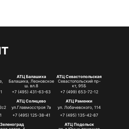
нт
АТЦ Балашиха
АТЦ Севастопольская
е,
Балашиха, Леоновское
Севастопольский пр-
ш. вл.8
кт, 95Б
31
+7 (495) 431-63-63
+7 (499) 653-72-12
АТЦ Солнцево
АТЦ Раменки
2с2
ул.Главмосстроя 7а
ул. Лобачевского, 114
1
+7 (495) 125-38-41
+7 (495) 135-42-87
 Зеленоград
АТЦ Подольск
вая аллея, 4,
пр-т Юных ленинцев