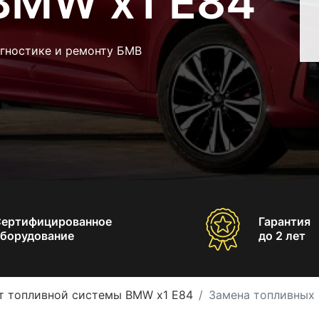
BMW x1 E84
агностике и ремонту БМВ
Сертифицированное
Гарантия
борудование
до 2 лет
т топливной системы BMW x1 E84
Замена топливных