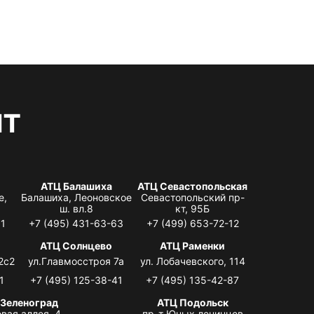
нт
АТЦ Балашиха
АТЦ Севастопольская
е,
Балашиха, Леоновское
Севастопольский пр-
ш. вл.8
кт, 95Б
31
+7 (495) 431-63-63
+7 (499) 653-72-12
АТЦ Солнцево
АТЦ Раменки
2с2
ул.Главмосстроя 7а
ул. Лобачевского, 114
1
+7 (495) 125-38-41
+7 (495) 135-42-87
 Зеленоград
АТЦ Подольск
вая аллея, 4,
пр-т Юных ленинцев