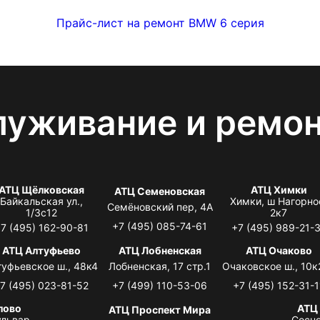
Прайс-лист на ремонт BMW 6 серия
луживание и ремо
АТЦ Щёлковская
АТЦ Химки
АТЦ Семеновская
Байкальская ул.,
Химки, ш Нагорно
Семёновский пер, 4А
1/3с12
2к7
+7 (495) 085-74-61
7 (495) 162-90-81
+7 (495) 989-21-
АТЦ Алтуфьево
АТЦ Лобненская
АТЦ Очаково
туфьевское ш., 48к4
Лобненская, 17 стр.1
Очаковское ш., 10к
7 (495) 023-81-52
+7 (499) 110-53-06
+7 (495) 152-31-1
лово
АТЦ
АТЦ Проспект Мира
львар,
Сосно