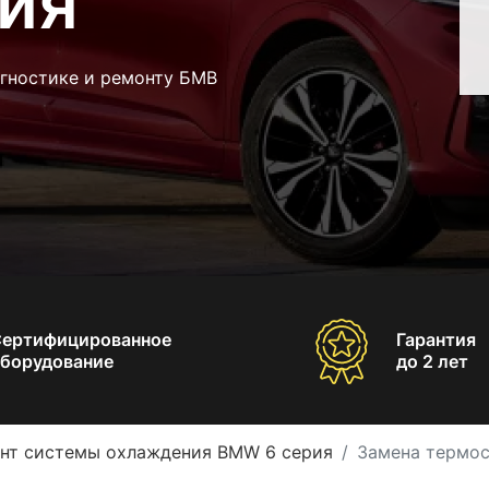
ия
агностике и ремонту БМВ
Сертифицированное
Гарантия
борудование
до 2 лет
нт системы охлаждения BMW 6 серия
Замена термос