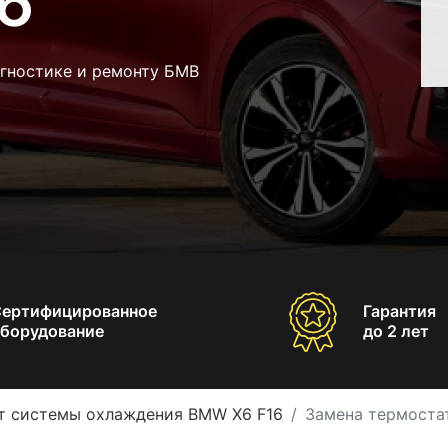
6
агностике и ремонту БМВ
Сертифицированное
Гарантия
борудование
до 2 лет
т системы охлаждения BMW X6 F16
Замена термоста