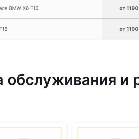
еля BMW X6 F16
от 1190
F16
от 1190
 обслуживания и