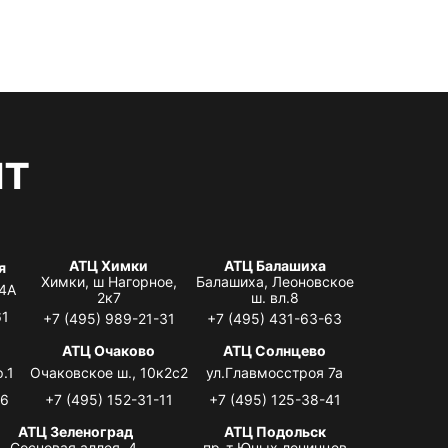
нт
АТЦ Химки
АТЦ Балашиха
я
Химки, ш Нагорное,
Балашиха, Леоновское
 4А
2к7
ш. вл.8
61
+7 (495) 989-21-31
+7 (495) 431-63-63
я
АТЦ Очаково
АТЦ Солнцево
.1
Очаковское ш., 10к2с2
ул.Главмосстроя 7а
06
+7 (495) 152-31-11
+7 (495) 125-38-41
АТЦ Зеленоград
АТЦ Подольск
Сосновая аллея, 4,
пр-т Юных ленинцев