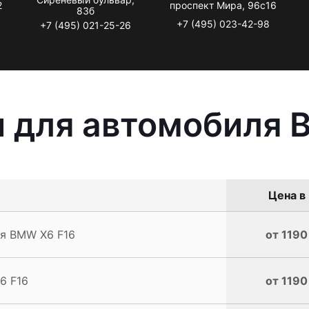
2
проспект Мира, 96с16
83б
+7 (495) 023-42-98
+7 (495) 021-25-26
ы для автомобиля 
Цена в 
ля BMW X6 F16
от 1190
6 F16
от 1190