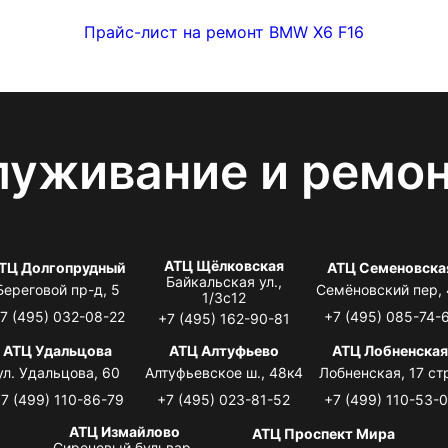
Прайс-лист на ремонт BMW X6 F16
луживание и ремо
АТЦ Щёлковская
ТЦ Долгопрудный
АТЦ Семеновска
Байкальская ул.,
Береговой пр-д, 5
Семёновский пер,
1/3с12
7 (495) 032-08-22
+7 (495) 085-74-
+7 (495) 162-90-81
АТЦ Удальцова
АТЦ Алтуфьево
АТЦ Лобненска
ул. Удальцова, 60
Алтуфьевское ш., 48к4
Лобненская, 17 стр
7 (499) 110-86-79
+7 (495) 023-81-52
+7 (499) 110-53-
АТЦ Измайлово
АТЦ Проспект Мира
Сиреневый бульвар,