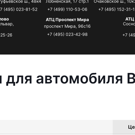
туфьевское ш., 48к4
Лобненская, 17 стр.1
Очаковское ш., 10к
7 (495) 023-81-52
+7 (499) 110-53-06
+7 (495) 152-31-1
лово
АТЦ
АТЦ Проспект Мира
львар,
Сосно
проспект Мира, 96с16
+7 (495) 023-42-98
-25-26
+7 (4
 для автомобиля 
Це