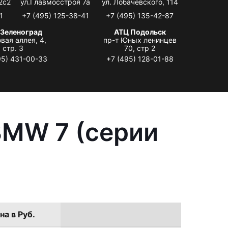
2с2
ул.Главмосстроя 7а
ул. Лобачевского, 114
1
+7 (495) 125-38-41
+7 (495) 135-42-87
 Зеленоград
АТЦ Подольск
вая аллея, 4,
пр-т Юных ленинцев
стр. 3
70, стр 2
95) 431-00-33
+7 (495) 128-01-88
BMW 7 (серии
на в Руб.