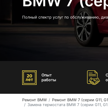
BMW 7 (сер
Полный спектр услуг по обслуживанию, ди
Опыт
работы
о
Ремонт BMW
Ремонт BMW 7 (серии G11, G1
Замена термостата BMW 7 (серии G11, G1