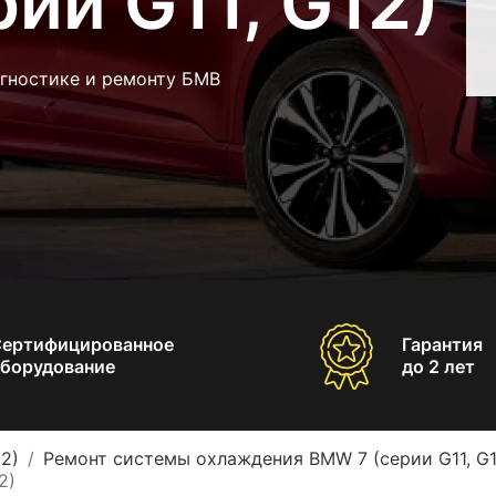
ии G11, G12)
агностике и ремонту БМВ
Сертифицированное
Гарантия
борудование
до 2 лет
2)
Ремонт системы охлаждения BMW 7 (серии G11, G1
2)