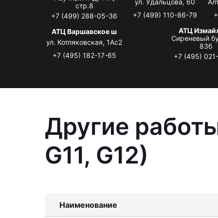
ул. Удальцова, 60
Ал
стр.8
+7 (499) 110-86-79
+
+7 (499) 288-05-36
АТЦ Измай
АТЦ Варшавское ш
Сиреневый бу
ул. Котляковская, 1Ас2
83б
+7 (495) 182-17-65
+7 (495) 021
Другие работы
G11, G12)
Наименование