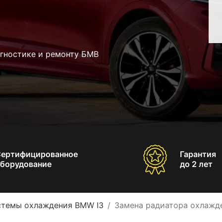
агностике и ремонту БМВ
Сертифицированное
Гарантия
борудование
до 2 лет
стемы охлаждения BMW I3
Замена радиатора охлажд