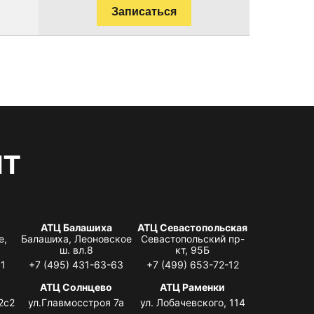
Записаться
нт
АТЦ Балашиха
АТЦ Севастопольская
е,
Балашиха, Леоновское
Севастопольский пр-
ш. вл.8
кт, 95Б
31
+7 (495) 431-63-63
+7 (499) 653-72-12
АТЦ Солнцево
АТЦ Раменки
2с2
ул.Главмосстроя 7а
ул. Лобачевского, 114