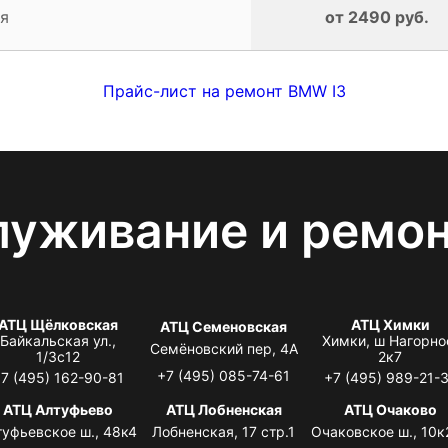
я
от 2490 руб.
Прайс-лист на ремонт BMW I3
луживание и ремо
АТЦ Щёлковская
АТЦ Химки
АТЦ Семеновская
Байкальская ул.,
Химки, ш Нагорно
Семёновский пер, 4А
1/3с12
2к7
+7 (495) 085-74-61
7 (495) 162-90-81
+7 (495) 989-21-
АТЦ Алтуфьево
АТЦ Лобненская
АТЦ Очаково
туфьевское ш., 48к4
Лобненская, 17 стр.1
Очаковское ш., 10к