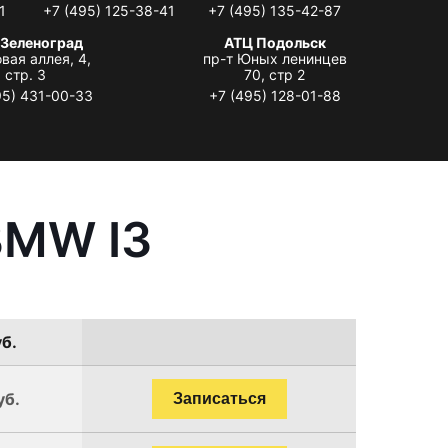
1
+7 (495) 125-38-41
+7 (495) 135-42-87
 Зеленоград
АТЦ Подольск
вая аллея, 4,
пр-т Юных ленинцев
стр. 3
70, стр 2
95) 431-00-33
+7 (495) 128-01-88
BMW I3
б.
уб.
Записаться