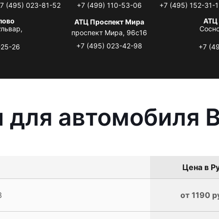
7 (495) 023-81-52
+7 (499) 110-53-06
+7 (495) 152-31-1
лово
АТЦ
АТЦ Проспект Мира
львар,
Сосно
проспект Мира, 96с16
+7 (495) 023-42-98
-25-26
+7 (4
 для автомобиля 
Цена в Ру
3
от 1190 р