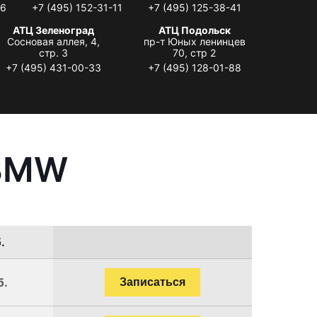
06
+7 (495) 152-31-11
+7 (495) 125-38-41
АТЦ Зеленоград
АТЦ Подольск
Сосновая аллея, 4,
пр-т Юных ленинцев
стр. 3
70, стр 2
+7 (495) 431-00-33
+7 (495) 128-01-88
 BMW
.
б.
Записаться