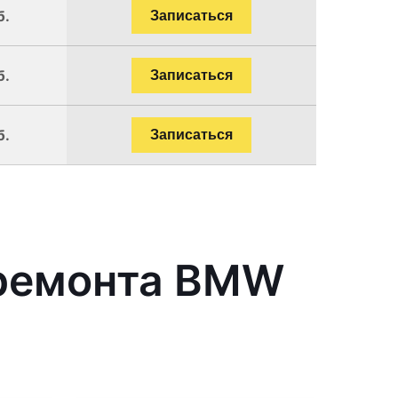
б.
Записаться
б.
Записаться
б.
Записаться
 ремонта BMW