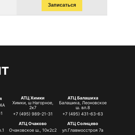
Записаться
нт
АТЦ Химки
АТЦ Балашиха
я
Химки, ш Нагорное,
Балашиха, Леоновское
 4А
2к7
ш. вл.8
61
+7 (495) 989-21-31
+7 (495) 431-63-63
я
АТЦ Очаково
АТЦ Солнцево
.1
Очаковское ш., 10к2с2
ул.Главмосстроя 7а