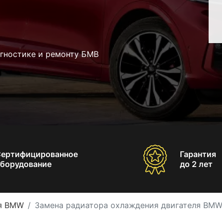
агностике и ремонту БМВ
Сертифицированное
Гарантия
борудование
до 2 лет
я BMW
Замена радиатора охлаждения двигателя BM