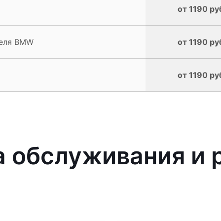
от 1190 ру
теля BMW
от 1190 ру
от 1190 ру
 обслуживания и