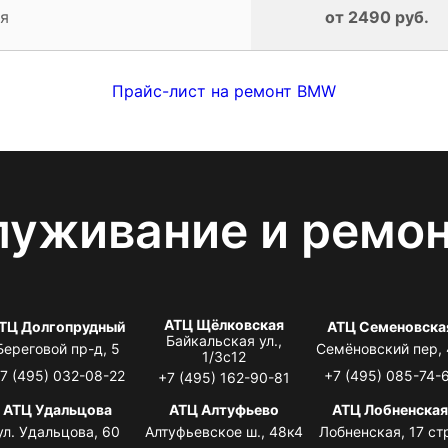
я
от 2490 руб.
Прайс-лист на ремонт BMW
луживание и ремо
АТЦ Щёлковская
ТЦ Долгопрудный
АТЦ Семеновска
Байкальская ул.,
Береговой пр-д, 5
Семёновский пер,
1/3с12
7 (495) 032-08-22
+7 (495) 085-74-
+7 (495) 162-90-81
АТЦ Удальцова
АТЦ Алтуфьево
АТЦ Лобненска
ул. Удальцова, 60
Алтуфьевское ш., 48к4
Лобненская, 17 стр